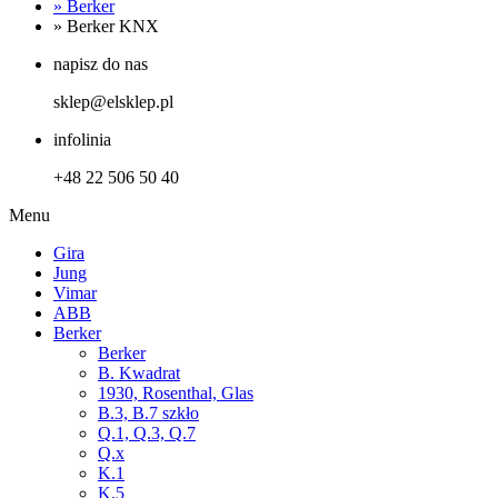
»
Berker
»
Berker KNX
napisz do nas
sklep@elsklep.pl
infolinia
+48 22 506 50 40
Menu
Gira
Jung
Vimar
ABB
Berker
Berker
B. Kwadrat
1930, Rosenthal, Glas
B.3, B.7 szkło
Q.1, Q.3, Q.7
Q.x
K.1
K.5