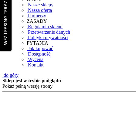
WEŹ LEASING TERAZ
Nasze sklepy
Nasza oferta
Partnerzy
ZASADY
Regulamin sklepu
Przetwarzanie danych
Polityka prywatności
PYTANIA
Jak kupować
Dostępność
Wycena
Kontakt
do góry
Sklep jest w trybie podglądu
Pokaż pełną wersję strony
Informacja o plikach cookies.
Informujemy, iż w celu realizacji usług dostępnych w
informacji zapisanych za pomocą plików cookies na 
korzystanie z naszego sklepu internetowego, bez zmia
polityce prywatności sklepu
.