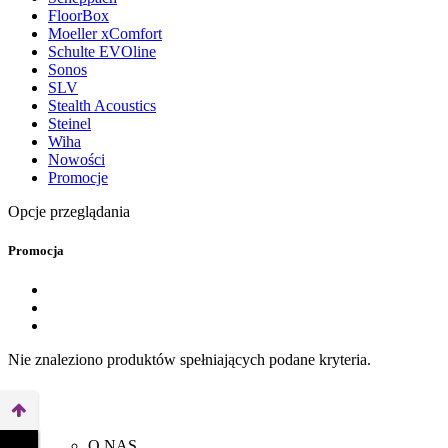
FloorBox
Moeller xComfort
Schulte EVOline
Sonos
SLV
Stealth Acoustics
Steinel
Wiha
Nowości
Promocje
Opcje przeglądania
Promocja
Nie znaleziono produktów spełniających podane kryteria.
O NAS