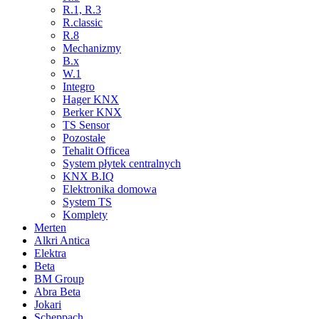
R.1, R.3
R.classic
R.8
Mechanizmy
B.x
W.1
Integro
Hager KNX
Berker KNX
TS Sensor
Pozostałe
Tehalit Officea
System płytek centralnych
KNX B.IQ
Elektronika domowa
System TS
Komplety
Merten
Alkri Antica
Elektra
Beta
BM Group
Abra Beta
Jokari
Scheppach