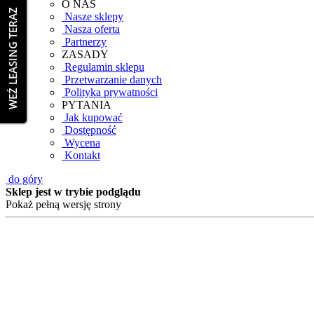
O NAS
WEŹ LEASING TERAZ
Nasze sklepy
Nasza oferta
Partnerzy
ZASADY
Regulamin sklepu
Przetwarzanie danych
Polityka prywatności
PYTANIA
Jak kupować
Dostępność
Wycena
Kontakt
do góry
Sklep jest w trybie podglądu
Pokaż pełną wersję strony
Informacja o plikach cookies.
Informujemy, iż w celu realizacji usług dostępnych w
informacji zapisanych za pomocą plików cookies na 
korzystanie z naszego sklepu internetowego, bez zmia
polityce prywatności sklepu
.