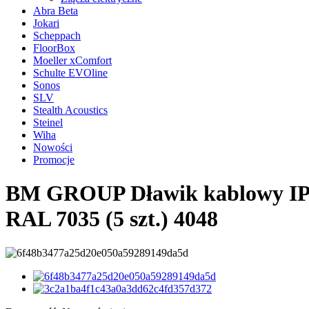
Abra Beta
Jokari
Scheppach
FloorBox
Moeller xComfort
Schulte EVOline
Sonos
SLV
Stealth Acoustics
Steinel
Wiha
Nowości
Promocje
BM GROUP Dławik kablowy IP68
RAL 7035 (5 szt.) 4048