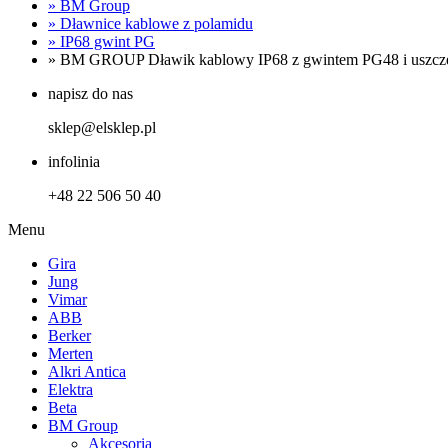
»
BM Group
»
Dławnice kablowe z polamidu
»
IP68 gwint PG
»
BM GROUP Dławik kablowy IP68 z gwintem PG48 i uszczel
napisz do nas
sklep@elsklep.pl
infolinia
+48 22 506 50 40
Menu
Gira
Jung
Vimar
ABB
Berker
Merten
Alkri Antica
Elektra
Beta
BM Group
Akcesoria