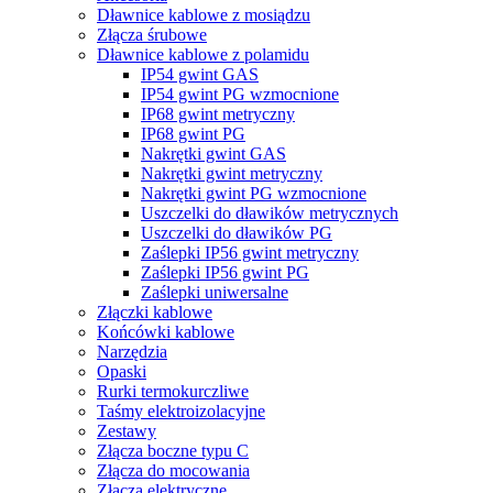
Dławnice kablowe z mosiądzu
Złącza śrubowe
Dławnice kablowe z polamidu
IP54 gwint GAS
IP54 gwint PG wzmocnione
IP68 gwint metryczny
IP68 gwint PG
Nakrętki gwint GAS
Nakrętki gwint metryczny
Nakrętki gwint PG wzmocnione
Uszczelki do dławików metrycznych
Uszczelki do dławików PG
Zaślepki IP56 gwint metryczny
Zaślepki IP56 gwint PG
Zaślepki uniwersalne
Złączki kablowe
Końcówki kablowe
Narzędzia
Opaski
Rurki termokurczliwe
Taśmy elektroizolacyjne
Zestawy
Złącza boczne typu C
Złącza do mocowania
Złącza elektryczne